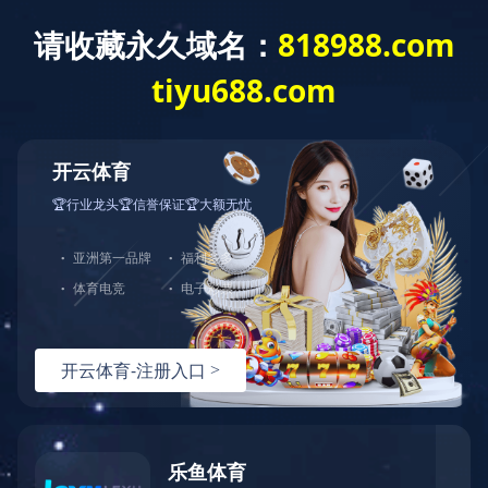
服务指南
燃气常识

安全用气

事故案例
