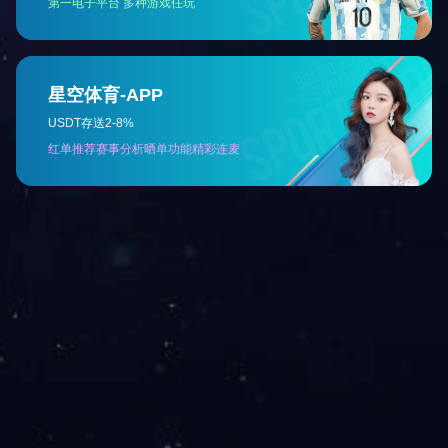
8、天然气已加臭，如闻
臭味不要开启任何电器开
关，立即关闭燃气表前总
闸门，打开门窗通风，及

在线
时到室外拨打燃气公司报

0576
修电话。

Copyright © 2020 博鱼网页版 All rights reserved.
浙ICP备19052168号
地址：临海市杜桥镇环城北路荣鑫能源大楼 电话：0576-85669500 传真：
0576-85669500 邮编： 318000 技术支持：乐环科技