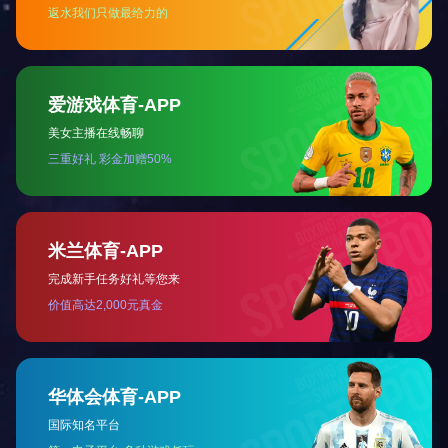
6、不要在燃气管道上缠
电线或悬挂物品，不要包
裹燃气管道和设备。不要
私拆、私装、私接燃气管
道和设备，如有需要联系
燃气公司进行维修和改
造。
7、天然气已加臭，如闻到
臭味不要开启任何电器开
关，立即关闭燃气表前总
闸门，打开门窗通风，及
时到室外拨打燃气公司报
修电话。