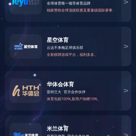
警示标志

员工识别

燃气常识
1、使用燃气时，应该保持
室内通风良好，不要远离
厨房，防止熄火造成漏气
和燃气失控引发事故