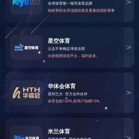
警示标志

员工识别

员工识别

在线

0576
确认识别
