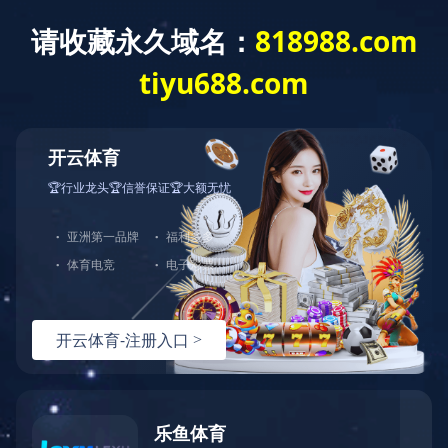
服务指南
燃气常识

安全用气

事故案例
